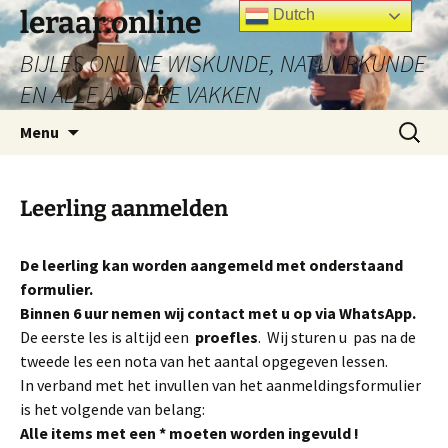
Ga
leraar.online
Dutch
naar
BIJLES ONLINE WISKUNDE, NATUURKUNDE
de
inhoud
EN ALLE ANDERE VAKKEN
Zoeken
Menu
naar:
Leerling aanmelden
De leerling kan worden aangemeld met onderstaand
formulier.
Binnen 6 uur nemen wij contact met u op via WhatsApp.
De eerste les is altijd een
proefles
.
Wij sturen u pas na de
tweede les een nota van het aantal opgegeven lessen.
In verband met het invullen van het aanmeldingsformulier
is het volgende van belang:
Alle items met een * moeten worden ingevuld !