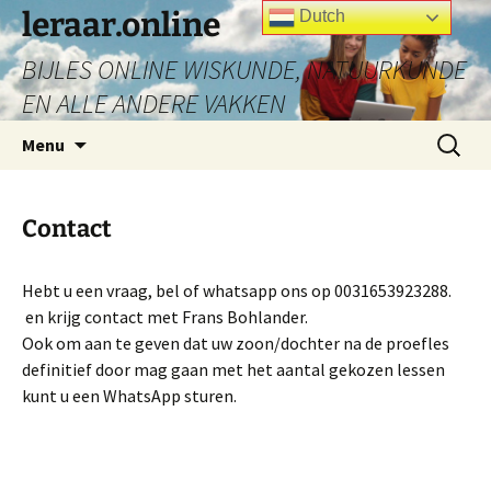
Ga
leraar.online
Dutch
naar
BIJLES ONLINE WISKUNDE, NATUURKUNDE
de
inhoud
EN ALLE ANDERE VAKKEN
Zoeken
Menu
naar:
Contact
Hebt u een vraag, bel of whatsapp ons op 0031653923288.
en krijg contact met Frans Bohlander.
Ook om aan te geven dat uw zoon/dochter na de proefles
definitief door mag gaan met het aantal gekozen lessen
kunt u een WhatsApp sturen.