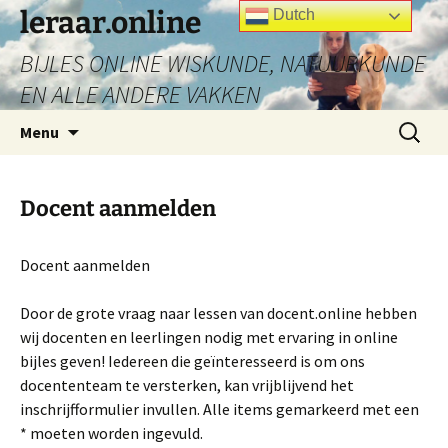
Ga
leraar.online
Dutch
naar
BIJLES ONLINE WISKUNDE, NATUURKUNDE
de
inhoud
EN ALLE ANDERE VAKKEN
Zoeken
Menu
naar:
Docent aanmelden
Docent aanmelden
Door de grote vraag naar lessen van docent.online hebben
wij docenten en leerlingen nodig met ervaring in online
bijles geven! Iedereen die geïnteresseerd is om ons
docententeam te versterken, kan vrijblijvend het
inschrijfformulier invullen. Alle items gemarkeerd met een
* moeten worden ingevuld.